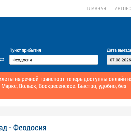
ГЛАВНАЯ
АВТОВ
Пункт прибытия
Дата выезд
еты на речной транспорт теперь доступны онлайн н
 Маркс, Вольск, Воскресенское. Быстро, удобно, без
ад - Феодосия