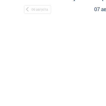
07 а
06
августа