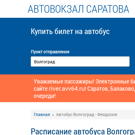
АВТОВОКЗАЛ САРАТОВА
Купить билет
на автобус
Пункт отправления
Уважаемые пассажиры! Электронные бил
сайте
river.avv64.ru!
Саратов, Балаково,
очереди!
Главная
Автобус Волгоград - Феодосия
Расписание автобуса Волгогр