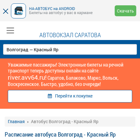
НА-АВТОБУС на ANDROID
Скачать
Билеты на автобус у вас в кармане
АВТОВОКЗАЛ САРАТОВА
Уважаемые пассажиры! Электронные билеты на речной
транспорт теперь доступны онлайн на сайте
river.avv64.ru!
Саратов, Балаково, Маркс, Вольск,
Воскресенское. Быстро, удобно, без очереди!
Перейти к покупке
Главная
Автобус Волгоград - Красный Яр
Расписание автобуса Волгоград - Красный Яр