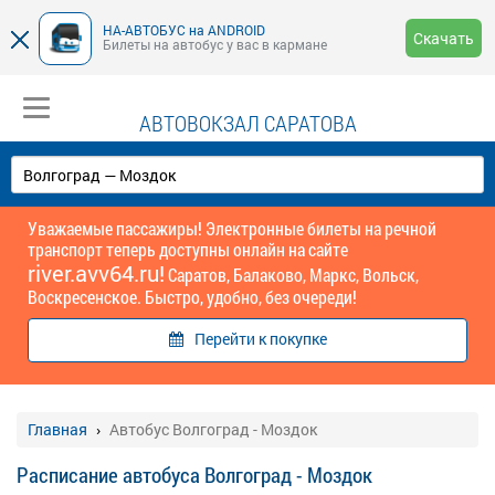
НА-АВТОБУС на ANDROID
Скачать
Билеты на автобус у вас в кармане
АВТОВОКЗАЛ САРАТОВА
Уважаемые пассажиры! Электронные билеты на речной
транспорт теперь доступны онлайн на сайте
river.avv64.ru!
Саратов, Балаково, Маркс, Вольск,
Воскресенское. Быстро, удобно, без очереди!
Перейти к покупке
Главная
Автобус Волгоград - Моздок
Расписание автобуса Волгоград - Моздок