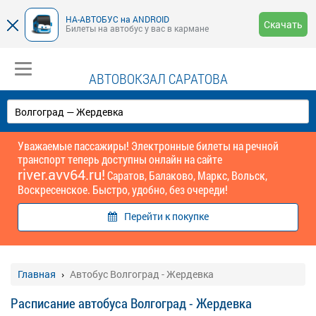
НА-АВТОБУС на ANDROID
Скачать
Билеты на автобус у вас в кармане
АВТОВОКЗАЛ САРАТОВА
Уважаемые пассажиры! Электронные билеты на речной
транспорт теперь доступны онлайн на сайте
river.avv64.ru!
Саратов, Балаково, Маркс, Вольск,
Воскресенское. Быстро, удобно, без очереди!
Перейти к покупке
Главная
Автобус Волгоград - Жердевка
Расписание автобуса Волгоград - Жердевка