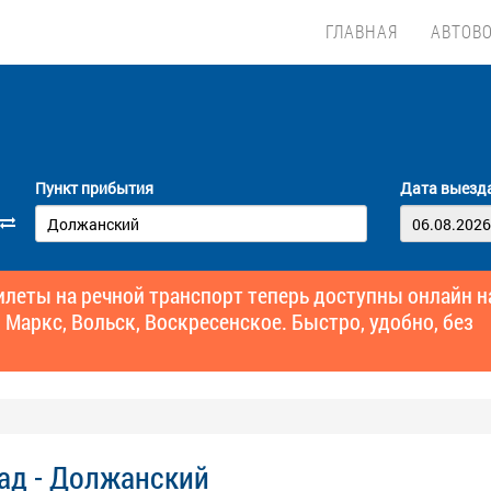
ГЛАВНАЯ
АВТОВ
Пункт прибытия
Дата выезд
еты на речной транспорт теперь доступны онлайн н
 Маркс, Вольск, Воскресенское. Быстро, удобно, без
ад - Должанский