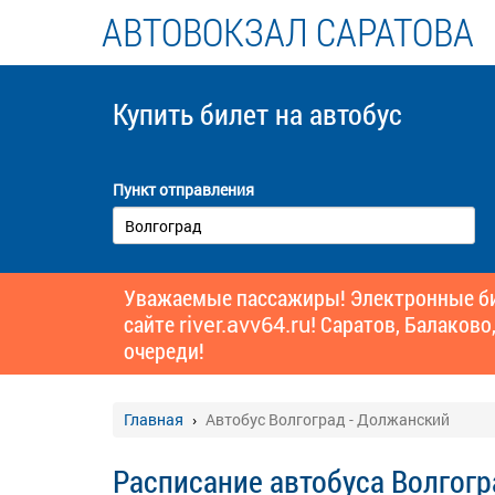
АВТОВОКЗАЛ САРАТОВА
Купить билет
на автобус
Пункт отправления
Уважаемые пассажиры! Электронные бил
сайте
river.avv64.ru!
Саратов, Балаково,
очереди!
Главная
Автобус Волгоград - Должанский
Расписание автобуса Волгогр