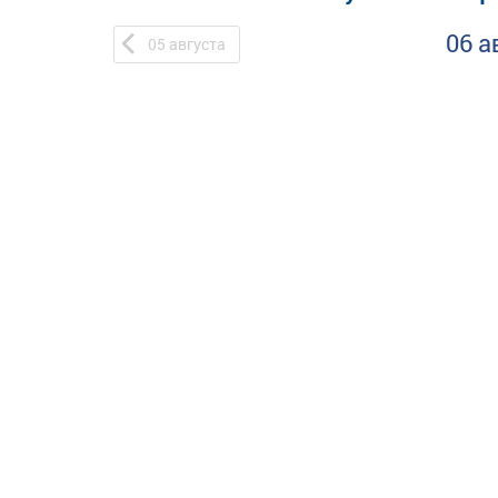
06 а
05
августа