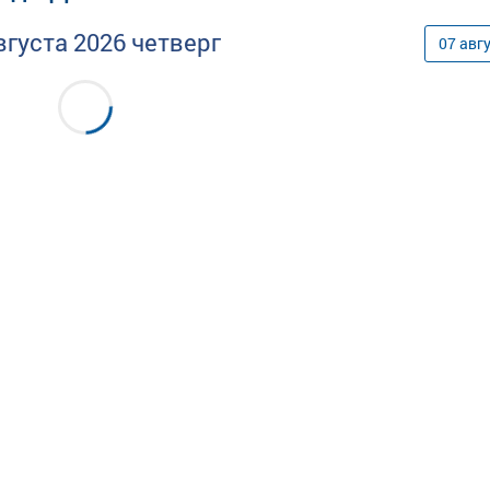
вгуста
2026
четверг
07
авг