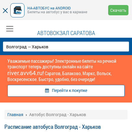
НА-АВТОБУС на ANDROID
Скачать
Билеты на автобус у вас в кармане
АВТОВОКЗАЛ САРАТОВА
Уважаемые пассажиры! Электронные билеты на речной
транспорт теперь доступны онлайн на сайте
river.avv64.ru!
Саратов, Балаково, Маркс, Вольск,
Воскресенское. Быстро, удобно, без очереди!
Перейти к покупке
Главная
Автобус Волгоград - Харьков
Расписание автобуса Волгоград - Харьков