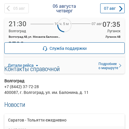
06 августа
05
авг
07
авг
четверг
21:30
07:35
07 авг
10 ч. 5 м
Волгоград
Луганск
Волгоград АВ, ул. Михаила Балонина, 11
Луганск АВ
2700
руб.
Рейс отменен
Служба поддержки
Подробнее
Детали рейса
Контакты справочной
о маршруте
Волгоград
+7 (8442) 37-72-28
400087, г. Волгоград, ул. им. Балонина, д. 11
Новости
Саратов - Тольятти ежедневно