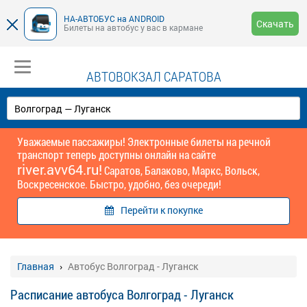
НА-АВТОБУС на ANDROID
Скачать
Билеты на автобус у вас в кармане
АВТОВОКЗАЛ САРАТОВА
Уважаемые пассажиры! Электронные билеты на речной
транспорт теперь доступны онлайн на сайте
river.avv64.ru!
Саратов, Балаково, Маркс, Вольск,
Воскресенское. Быстро, удобно, без очереди!
Перейти к покупке
Главная
Автобус Волгоград - Луганск
Расписание автобуса Волгоград - Луганск