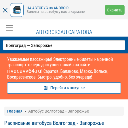
НА-АВТОБУС на ANDROID
Скачать
Билеты на автобус у вас в кармане
АВТОВОКЗАЛ САРАТОВА
Уважаемые пассажиры! Электронные билеты на речной
транспорт теперь доступны онлайн на сайте
river.avv64.ru!
Саратов, Балаково, Маркс, Вольск,
Воскресенское. Быстро, удобно, без очереди!
Перейти к покупке
Главная
Автобус Волгоград - Запорожье
Расписание автобуса Волгоград - Запорожье