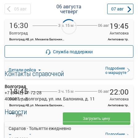
06 августа
05
авг
07
авг
четверг
16:30
19:45
06 авг
3 ч. 15 м
Волгоград
Антиповка
Волгоград АВ, ул. Михаила Балонина, 11
Антиповка тр.
—
Продажа билетов
руб.
Служба поддержки
прекращена
Подробнее
Детали рейса
Контакты справочной
о маршруте
Волгоград
18:45
22:00
06 авг
3 ч. 15 м
+7 (8442) 37-72-28
400087, г. Волгоград, ул. им. Балонина, д. 11
Волгоград
Антиповка
Волгоград АВ, ул. Михаила Балонина, 11
Антиповка тр.
Новости
—
руб.
Загрузить цену
Саратов - Тольятти ежедневно
Подробнее
Детали рейса