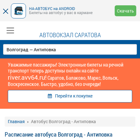
НА-АВТОБУС на ANDROID
Скачать
Билеты на автобус у вас в кармане
АВТОВОКЗАЛ САРАТОВА
Уважаемые пассажиры! Электронные билеты на речной
транспорт теперь доступны онлайн на сайте
river.avv64.ru!
Саратов, Балаково, Маркс, Вольск,
Воскресенское. Быстро, удобно, без очереди!
Перейти к покупке
Главная
Автобус Волгоград - Антиповка
Расписание автобуса Волгоград - Антиповка