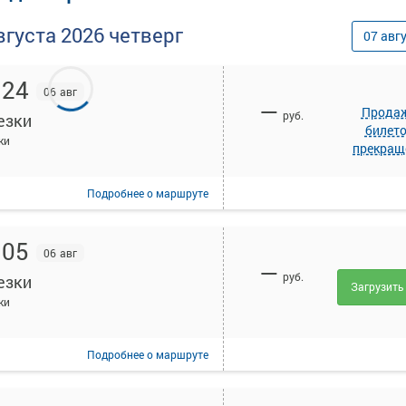
вгуста
2026
четверг
07
авг
:24
06 авг
—
Прода
руб.
езки
билет
ки
прекращ
Подробнее
о маршруте
:05
06 авг
—
руб.
езки
Загрузить
ки
Подробнее
о маршруте