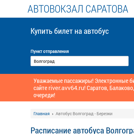
АВТОВОКЗАЛ САРАТОВА
Купить билет
на автобус
Пункт отправления
Уважаемые пассажиры! Электронные бил
сайте
river.avv64.ru!
Саратов, Балаково,
очереди!
Главная
Автобус Волгоград - Березки
Расписание автобуса Волгогр