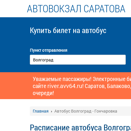
АВТОВОКЗАЛ САРАТОВА
Купить билет
на автобус
Пункт отправления
Уважаемые пассажиры! Электронные бил
сайте
river.avv64.ru!
Саратов, Балаково,
очереди!
Главная
Автобус Волгоград - Гончаровка
Расписание автобуса Волгогр