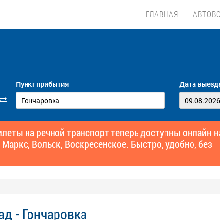
ГЛАВНАЯ
АВТОВ
Пункт прибытия
Дата выезд
еты на речной транспорт теперь доступны онлайн н
 Маркс, Вольск, Воскресенское. Быстро, удобно, без
ад - Гончаровка