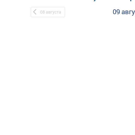
09 авг
08
августа