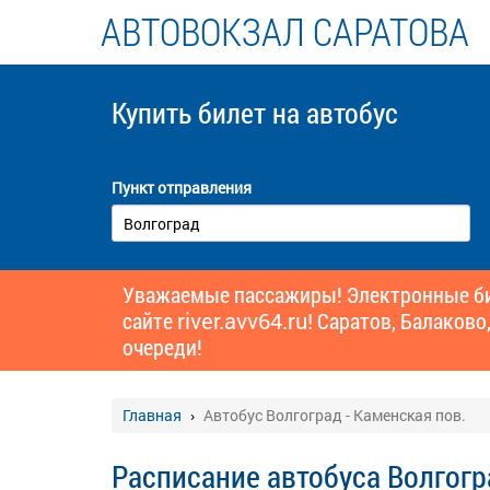
АВТОВОКЗАЛ САРАТОВА
Купить билет
на автобус
Пункт отправления
Уважаемые пассажиры! Электронные бил
сайте
river.avv64.ru!
Саратов, Балаково,
очереди!
Главная
Автобус Волгоград - Каменская пов.
Расписание автобуса Волгогр