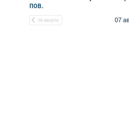
пов.
07 а
06
августа