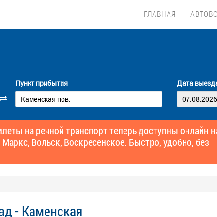
ГЛАВНАЯ
АВТОВ
Пункт прибытия
Дата выезд
еты на речной транспорт теперь доступны онлайн н
 Маркс, Вольск, Воскресенское. Быстро, удобно, без
ад - Каменская