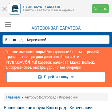
НА-АВТОБУС на ANDROID
Скачать
Билеты на автобус у вас в кармане
АВТОВОКЗАЛ САРАТОВА
Уважаемые пассажиры! Электронные билеты на речной
транспорт теперь доступны онлайн на сайте
river.avv64.ru!
Саратов, Балаково, Маркс, Вольск,
Воскресенское. Быстро, удобно, без очереди!
Перейти к покупке
Главная
Автобус Волгоград - Киреевский
Расписание автобуса Волгоград - Киреевский