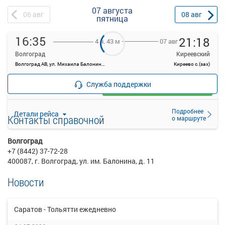
07 августа
06
авг
08
авг
пятница
16:35
21:18
07 авг
4 ч. 43 м
Волгоград
Киреевский
Волгоград АВ, ул. Михаила Балонина, 11
Киреево с.(зах)
—
руб.
Служба поддержки
Загрузить цену
Подробнее
Детали рейса
Контакты справочной
о маршруте
Волгоград
+7 (8442) 37-72-28
400087, г. Волгоград, ул. им. Балонина, д. 11
Новости
Саратов - Тольятти ежедневно