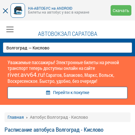
НА-АВТОБУС на ANDROID
Скачать
Билеты на автобус у вас в кармане
АВТОВОКЗАЛ САРАТОВА
Уважаемые пассажиры! Электронные билеты на речной
транспорт теперь доступны онлайн на сайте
river.avv64.ru!
Саратов, Балаково, Маркс, Вольск,
Воскресенское. Быстро, удобно, без очереди!
Перейти к покупке
Главная
Автобус Волгоград - Кислово
Расписание автобуса Волгоград - Кислово