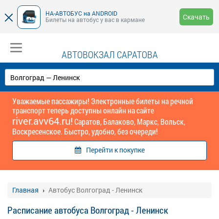
НА-АВТОБУС на ANDROID
Скачать
Билеты на автобус у вас в кармане
АВТОВОКЗАЛ САРАТОВА
Уважаемые пассажиры! Электронные билеты на речной
транспорт теперь доступны онлайн на сайте
river.avv64.ru!
Саратов, Балаково, Маркс, Вольск,
Воскресенское. Быстро, удобно, без очереди!
Перейти к покупке
Главная
Автобус Волгоград - Ленинск
Расписание автобуса Волгоград - Ленинск