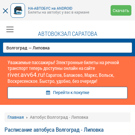
НА-АВТОБУС на ANDROID
Скачать
Билеты на автобус у вас в кармане
АВТОВОКЗАЛ САРАТОВА
Уважаемые пассажиры! Электронные билеты на речной
транспорт теперь доступны онлайн на сайте
river.avv64.ru!
Саратов, Балаково, Маркс, Вольск,
Воскресенское. Быстро, удобно, без очереди!
Перейти к покупке
Главная
Автобус Волгоград - Липовка
Расписание автобуса Волгоград - Липовка