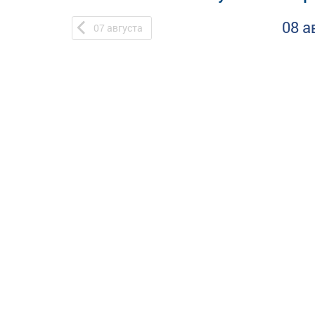
08 а
07
августа