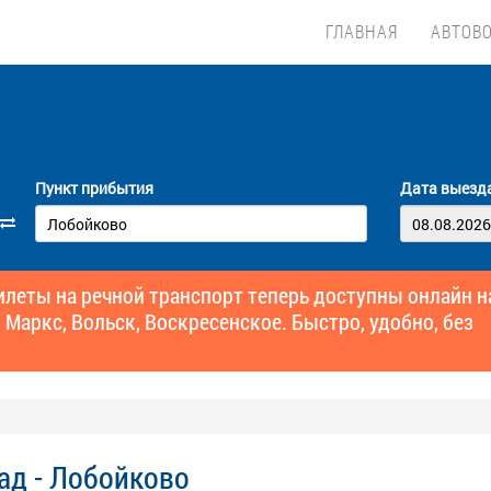
ГЛАВНАЯ
АВТОВ
Пункт прибытия
Дата выезд
еты на речной транспорт теперь доступны онлайн н
 Маркс, Вольск, Воскресенское. Быстро, удобно, без
ад - Лобойково