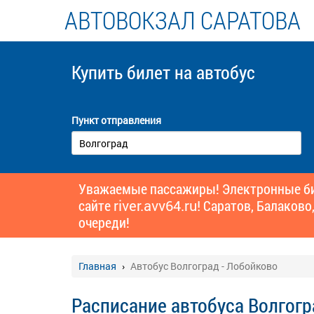
АВТОВОКЗАЛ САРАТОВА
Купить билет
на автобус
Пункт отправления
Уважаемые пассажиры! Электронные бил
сайте
river.avv64.ru!
Саратов, Балаково,
очереди!
Главная
Автобус Волгоград - Лобойково
Расписание автобуса Волгогр