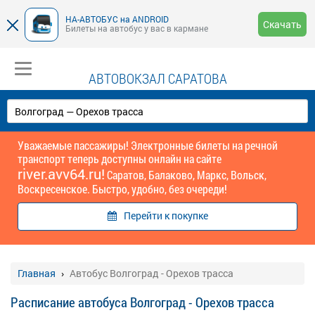
НА-АВТОБУС на ANDROID
Скачать
Билеты на автобус у вас в кармане
АВТОВОКЗАЛ САРАТОВА
Уважаемые пассажиры! Электронные билеты на речной
транспорт теперь доступны онлайн на сайте
river.avv64.ru!
Саратов, Балаково, Маркс, Вольск,
Воскресенское. Быстро, удобно, без очереди!
Перейти к покупке
Главная
Автобус Волгоград - Орехов трасса
Расписание автобуса Волгоград - Орехов трасса