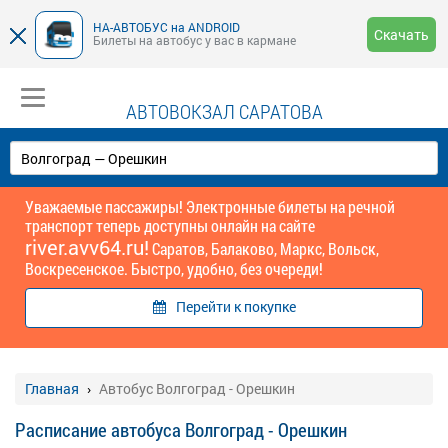
НА-АВТОБУС на ANDROID
Скачать
Билеты на автобус у вас в кармане
АВТОВОКЗАЛ САРАТОВА
Уважаемые пассажиры! Электронные билеты на речной
транспорт теперь доступны онлайн на сайте
river.avv64.ru!
Саратов, Балаково, Маркс, Вольск,
Воскресенское. Быстро, удобно, без очереди!
Перейти к покупке
Главная
Автобус Волгоград - Орешкин
Расписание автобуса Волгоград - Орешкин