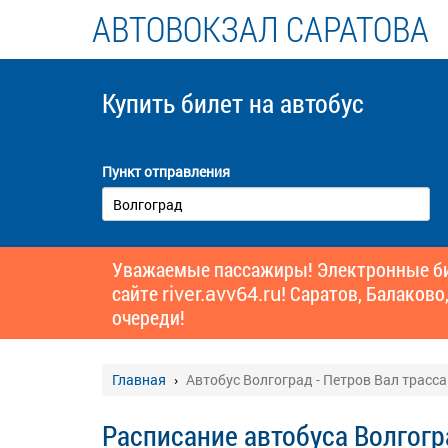
АВТОВОКЗАЛ САРАТОВА
Купить билет
на автобус
Пункт отправления
Уважаемые пассажиры! Электронные бил
сайте
river.avv64.ru!
Саратов, Балаково,
очереди!
Главная
Автобус Волгоград - Петров Вал трасса
Расписание автобуса Волгогр