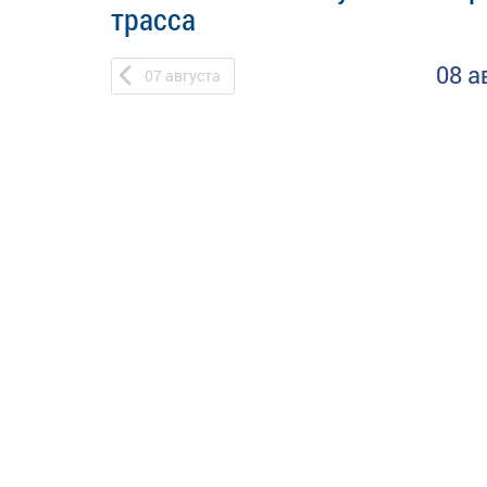
трасса
08 а
07
августа