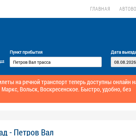
ГЛАВНАЯ
АВТОВ
Пункт прибытия
Дата выезд
еты на речной транспорт теперь доступны онлайн н
 Маркс, Вольск, Воскресенское. Быстро, удобно, без
ад - Петров Вал