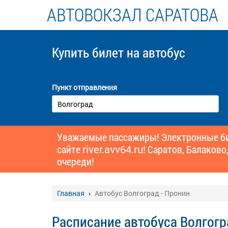
АВТОВОКЗАЛ САРАТОВА
Купить билет
на автобус
Пункт отправления
Уважаемые пассажиры! Электронные бил
сайте
river.avv64.ru!
Саратов, Балаково,
очереди!
Главная
Автобус Волгоград - Пронин
Расписание автобуса Волгогр