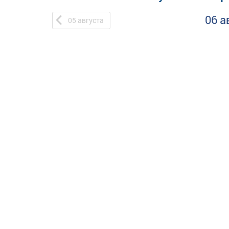
06 а
05
августа