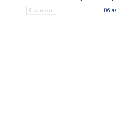
06 а
05
августа