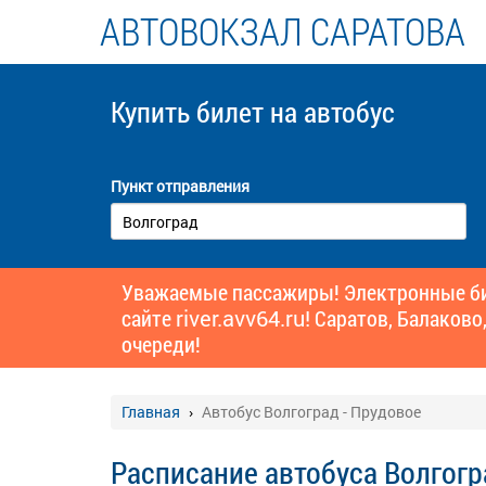
АВТОВОКЗАЛ САРАТОВА
Купить билет
на автобус
Пункт отправления
Уважаемые пассажиры! Электронные бил
сайте
river.avv64.ru!
Саратов, Балаково,
очереди!
Главная
Автобус Волгоград - Прудовое
Расписание автобуса Волгогр