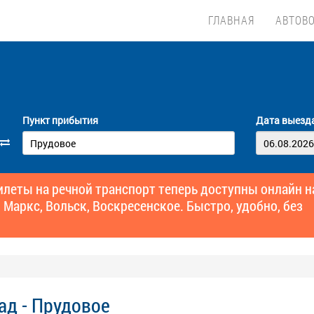
ГЛАВНАЯ
АВТОВ
Пункт прибытия
Дата выезд
еты на речной транспорт теперь доступны онлайн н
 Маркс, Вольск, Воскресенское. Быстро, удобно, без
ад - Прудовое