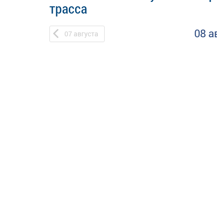
трасса
08 а
07
августа