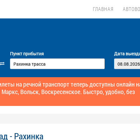
ГЛАВНАЯ
АВТОВ
Пункт прибытия
Дата выезд
еты на речной транспорт теперь доступны онлайн н
 Маркс, Вольск, Воскресенское. Быстро, удобно, без
ад - Рахинка