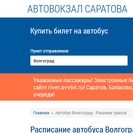
АВТОВОКЗАЛ САРАТОВА
Купить билет
на автобус
Пункт отправления
Уважаемые пассажиры! Электронные бил
сайте
river.avv64.ru!
Саратов, Балаково,
очереди!
Главная
Автобус Волгоград - Рахинка трасса
Расписание автобуса Волгогр