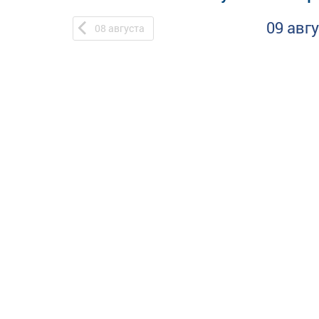
09 авг
08
августа