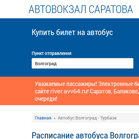
АВТОВОКЗАЛ САРАТОВА
Купить билет
на автобус
Пункт отправления
Уважаемые пассажиры! Электронные бил
сайте
river.avv64.ru!
Саратов, Балаково,
очереди!
Главная
Автобус Волгоград - Турбаза
Расписание автобуса Волгогр