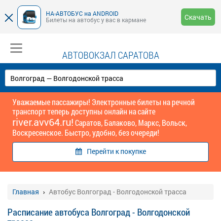
НА-АВТОБУС на ANDROID
Скачать
Билеты на автобус у вас в кармане
АВТОВОКЗАЛ САРАТОВА
Уважаемые пассажиры! Электронные билеты на речной
транспорт теперь доступны онлайн на сайте
river.avv64.ru!
Саратов, Балаково, Маркс, Вольск,
Воскресенское. Быстро, удобно, без очереди!
Перейти к покупке
Главная
Автобус Волгоград - Волгодонской трасса
Расписание автобуса Волгоград - Волгодонской