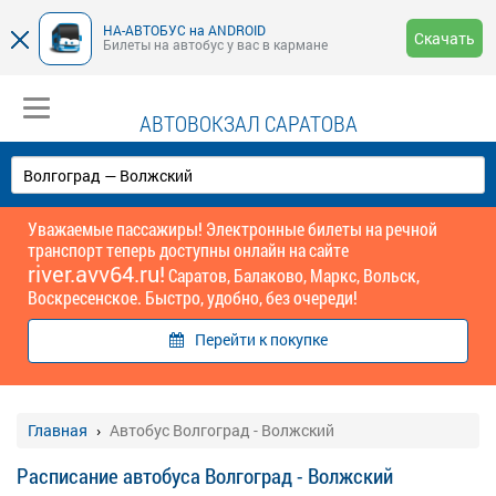
НА-АВТОБУС на ANDROID
Скачать
Билеты на автобус у вас в кармане
АВТОВОКЗАЛ САРАТОВА
Уважаемые пассажиры! Электронные билеты на речной
транспорт теперь доступны онлайн на сайте
river.avv64.ru!
Саратов, Балаково, Маркс, Вольск,
Воскресенское. Быстро, удобно, без очереди!
Перейти к покупке
Главная
Автобус Волгоград - Волжский
Расписание автобуса Волгоград - Волжский