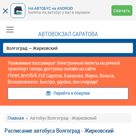
НА-АВТОБУС на ANDROID
Скачать
Билеты на автобус у вас в кармане
АВТОВОКЗАЛ САРАТОВА
Уважаемые пассажиры! Электронные билеты на речной
транспорт теперь доступны онлайн на сайте
river.avv64.ru!
Саратов, Балаково, Маркс, Вольск,
Воскресенское. Быстро, удобно, без очереди!
Перейти к покупке
Главная
Автобус Волгоград - Жирковский
Расписание автобуса Волгоград - Жирковский