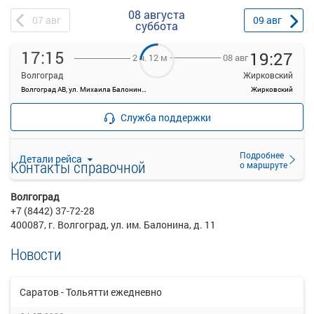
08 августа
07
авг
09
авг
суббота
17:15
19:27
08 авг
2 ч. 12 м
Волгоград
Жирковский
Волгоград АВ, ул. Михаила Балонина, 11
Жирковский
—
Продажа билетов
руб.
Служба поддержки
прекращена
Подробнее
Детали рейса
Контакты справочной
о маршруте
Волгоград
+7 (8442) 37-72-28
400087, г. Волгоград, ул. им. Балонина, д. 11
Новости
Саратов - Тольятти ежедневно