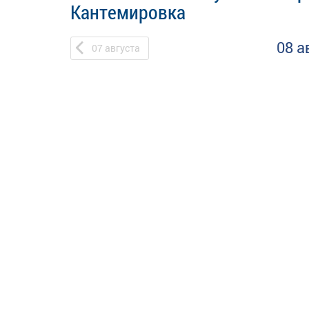
Кантемировка
08 а
07
августа