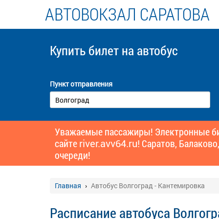
АВТОВОКЗАЛ САРАТОВА
Купить билет
на автобус
Пункт отправления
Уважаемые пассажиры! Электронные бил
сайте
river.avv64.ru!
Саратов, Балаково,
очереди!
Главная
Автобус Волгоград - Кантемировка
Расписание автобуса Волгогр