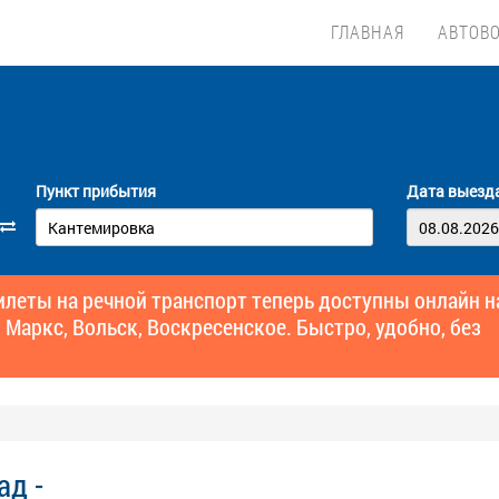
ГЛАВНАЯ
АВТОВ
Пункт прибытия
Дата выезд
еты на речной транспорт теперь доступны онлайн н
 Маркс, Вольск, Воскресенское. Быстро, удобно, без
ад -