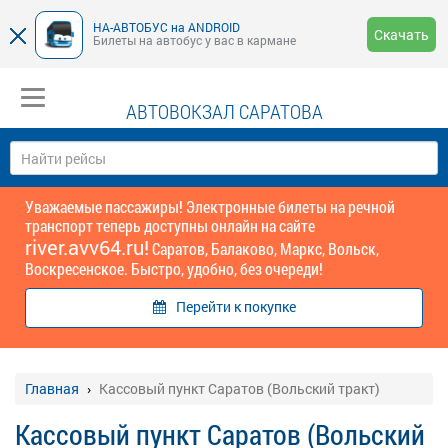
НА-АВТОБУС на ANDROID
Скачать
Билеты на автобус у вас в кармане
АВТОВОКЗАЛ САРАТОВА
Уважаемые пассажиры! Электронные билеты на речной
транспорт теперь доступны онлайн на сайте
river.avv64.ru!
Саратов, Балаково, Маркс, Вольск,
Воскресенское. Быстро, удобно, без очереди!
Перейти к покупке
Главная
Кассовый пункт Саратов (Вольский тракт)
Кассовый пункт Саратов (Вольский