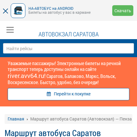
НА-АВТОБУС на ANDROID
Скачать
Билеты на автобус у вас в кармане
АВТОВОКЗАЛ САРАТОВА
Уважаемые пассажиры! Электронные билеты на речной
транспорт теперь доступны онлайн на сайте
river.avv64.ru!
Саратов, Балаково, Маркс, Вольск,
Воскресенское. Быстро, удобно, без очереди!
Перейти к покупке
Главная
Маршрут автобуса Саратов (Автовокзал) — Пенза
Маршрут автобуса Саратов