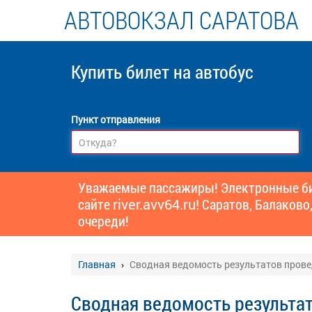
АВТОВОКЗАЛ САРАТОВА
Купить билет
на автобус
Пункт отправления
Уважаемые пассажиры! Электронные бил
сайте
river.avv64.ru!
Саратов, Балаково,
очереди!
Главная
Сводная ведомость результатов провед
Сводная ведомость результа