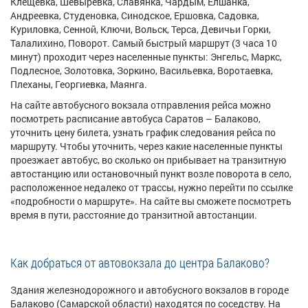
Клещевка, Шевыревка, Славянка, Чардым, Елшанка,
Андреевка, Студеновка, Синодское, Ершовка, Садовка,
Куриловка, Сенной, Ключи, Вольск, Терса, Девичьи Горки,
Талалихино, Поворот. Самый быстрый маршрут (3 часа 10
минут) проходит через населенные пункты: Энгельс, Маркс,
Подлесное, Золотовка, Зоркино, Васильевка, Воротаевка,
Плеханы, Георгиевка, Маянга.
На сайте автобусного вокзала отправления рейса можно
посмотреть расписание автобуса Саратов – Балаково,
уточнить цену билета, узнать график следования рейса по
маршруту. Чтобы уточнить, через какие населенные пункты
проезжает автобус, во сколько он прибывает на транзитную
автостанцию или остановочный пункт возле поворота в село,
расположенное недалеко от трассы, нужно перейти по ссылке
«подробности о маршруте»
. На сайте вы сможете посмотреть
время в пути, расстояние до транзитной автостанции.
Как добраться от автовокзала до центра Балаково?
Здания железнодорожного и автобусного вокзалов в городе
Балаково (Самарской области) находятся по соседству. На