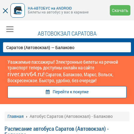
НА-АВТОБУС на ANDROID
Скачать
Билеты на автобус у вас в кармане
АВТОВОКЗАЛ САРАТОВА
Уважаемые пассажиры! Электронные билеты на речной
транспорт теперь доступны онлайн на сайте
river.avv64.ru!
Саратов, Балаково, Маркс, Вольск,
Воскресенское. Быстро, удобно, без очереди!
Перейти к покупке
Главная
Автобус Саратов (Автовокзал) - Балаково
Расписание автобуса Саратов (Автовокзал) -