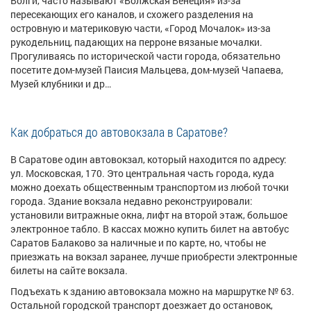
Волги, часто называют
«Волжская Венеция» из-за
пересекающих его каналов, и схожего разделения на
островную и материковую части, «Город Мочалок» из-за
рукодельниц, падающих на перроне вязаные мочалки.
Прогуливаясь по исторической части города, обязательно
посетите дом-музей Паисия Мальцева, дом-музей Чапаева,
Музей клубники и др…
Как добраться до автовокзала в Саратове?
В Саратове один автовокзал, который находится по адресу:
ул. Московская, 170. Это центральная часть города, куда
можно доехать общественным транспортом из любой точки
города. Здание вокзала недавно реконструировали:
установили витражные окна, лифт на второй этаж, большое
электронное табло. В кассах можно купить билет на автобус
Саратов Балаково за наличные и по карте, но, чтобы не
приезжать на вокзал заранее, лучше приобрести электронные
билеты на сайте вокзала.
Подъехать к зданию автовокзала можно на маршрутке № 63.
Остальной городской транспорт доезжает до остановок,