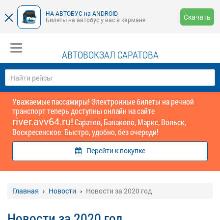
НА-АВТОБУС на ANDROID
Скачать
Билеты на автобус у вас в кармане
АВТОВОКЗАЛ САРАТОВА
Уважаемые пассажиры! Электронные билеты на речной
транспорт теперь доступны онлайн на сайте
river.avv64.ru!
Саратов, Балаково, Маркс, Вольск,
Воскресенское. Быстро, удобно, без очереди!
Перейти к покупке
Главная
Новости
Новости за 2020 год
Новости за 2020 год