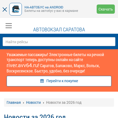
НА-АВТОБУС на ANDROID
Скачать
Билеты на автобус у вас в кармане
АВТОВОКЗАЛ САРАТОВА
Уважаемые пассажиры! Электронные билеты на речной
транспорт теперь доступны онлайн на сайте
river.avv64.ru!
Саратов, Балаково, Маркс, Вольск,
Воскресенское. Быстро, удобно, без очереди!
Перейти к покупке
Главная
Новости
Новости за 2026 год
Новости за 2026 год